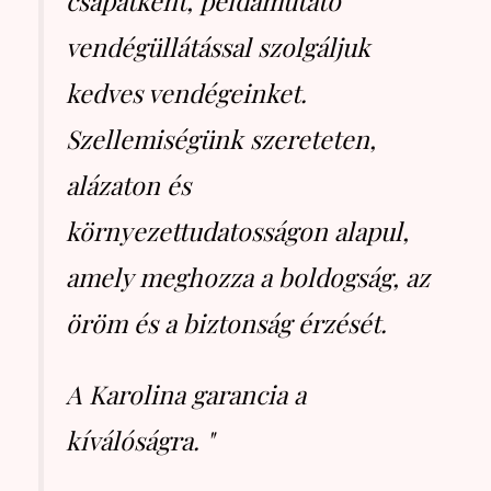
csapatként, példamutató
vendégüllátással szolgáljuk
kedves vendégeinket.
Szellemiségünk szereteten,
alázaton és
környezettudatosságon alapul,
amely meghozza a boldogság, az
öröm és a biztonság érzését.
A Karolina garancia a
kíválóságra. "