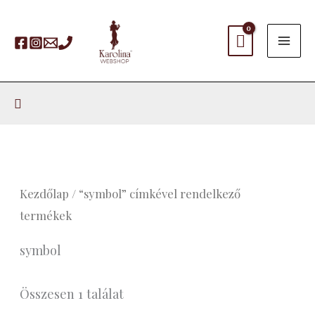
Skip
to
content
Search
Kezdőlap
/ “symbol” címkével rendelkező
termékek
symbol
Összesen 1 találat