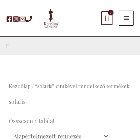
Skip
to
content
Search
Kezdőlap
/ “solaris” címkével rendelkező termékek
solaris
Összesen 1 találat