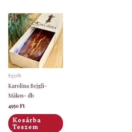
Egyéb
Karolina Bejgli-
Mákos- db
4950
Ft
Kosárba
Teszem