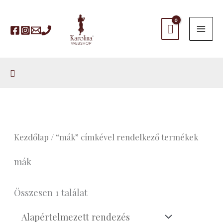
Skip
to
content
Search
Kezdőlap
/ “mák” címkével rendelkező termékek
mák
Összesen 1 találat