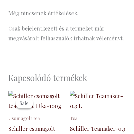
Még nincsenek értékelések.
Csak bejelentkezett és a terméket már
megvásárolt felhasználók írhatnak véleményt.
Kapcsolódó termékek
Original
Current
price
price
Sale!
Sale!
was:
is:
3700 Ft.
2500 Ft.
Csomagolt tea
Tea
Schiller csomagolt
Schiller Teamaker-0,3