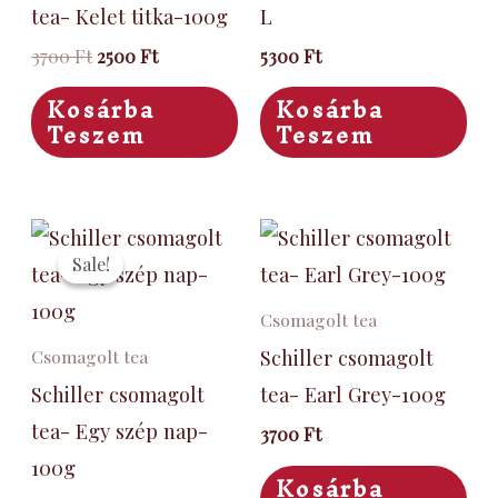
tea- Kelet titka-100g
L
3700
Ft
2500
Ft
5300
Ft
Kosárba
Kosárba
Teszem
Teszem
Original
Current
price
price
Sale!
Sale!
was:
is:
3700 Ft.
2500 Ft.
Csomagolt tea
Schiller csomagolt
Csomagolt tea
Schiller csomagolt
tea- Earl Grey-100g
tea- Egy szép nap-
3700
Ft
100g
Kosárba