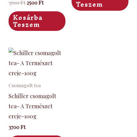
Teszem
3700
Ft
2500
Ft
Kosárba
Teszem
Csomagolt tea
Schiller csomagolt
tea- A Természet
ereje-100g
3700
Ft