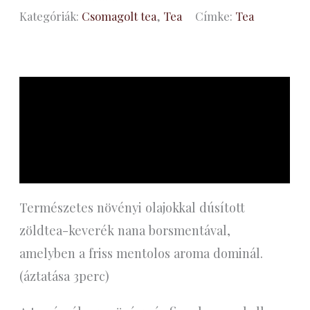
Kategóriák:
Csomagolt tea
,
Tea
Címke:
Tea
Leírás
További információk
Vélemények (0)
Természetes növényi olajokkal dúsított
zöldtea-keverék nana borsmentával,
amelyben a friss mentolos aroma dominál.
(áztatása 3perc)