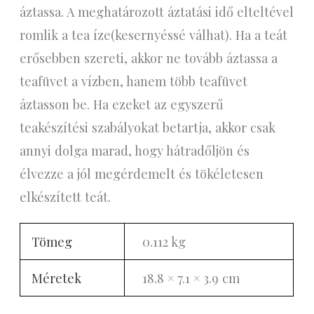
áztassa. A meghatározott áztatási idő elteltével
romlik a tea íze(kesernyéssé válhat). Ha a teát
erősebben szereti, akkor ne tovább áztassa a
teafüvet a vízben, hanem több teafüvet
áztasson be. Ha ezeket az egyszerű
teakészítési szabályokat betartja, akkor csak
annyi dolga marad, hogy hátradőljön és
élvezze a jól megérdemelt és tökéletesen
elkészített teát.
Tömeg
0.112 kg
Méretek
18.8 × 7.1 × 3.9 cm