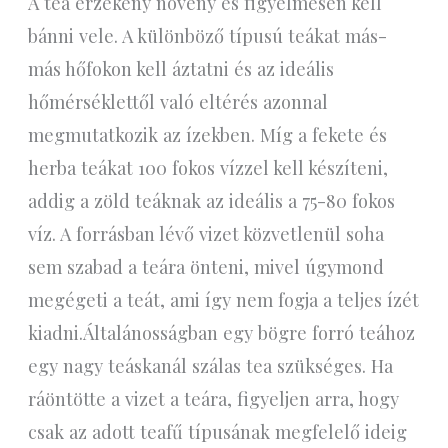
A tea érzékeny növény és figyelmesen kell
bánni vele. A különböző típusú teákat más-
más hőfokon kell áztatni és az ideális
hőmérséklettől való eltérés azonnal
megmutatkozik az ízekben. Míg a fekete és
herba teákat 100 fokos vízzel kell készíteni,
addig a zöld teáknak az ideális a 75-80 fokos
víz. A forrásban lévő vizet közvetlenül soha
sem szabad a teára önteni, mivel úgymond
megégeti a teát, ami így nem fogja a teljes ízét
kiadni.Általánosságban egy bögre forró teához
egy nagy teáskanál szálas tea szükséges. Ha
ráöntötte a vizet a teára, figyeljen arra, hogy
csak az adott teafű típusának megfelelő ideig