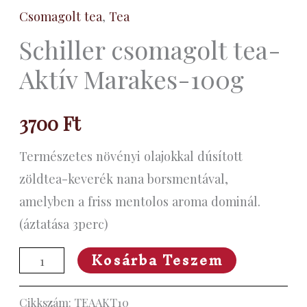
Csomagolt tea
,
Tea
Schiller csomagolt tea-
Aktív Marakes-100g
3700
Ft
Természetes növényi olajokkal dúsított
zöldtea-keverék nana borsmentával,
amelyben a friss mentolos aroma dominál.
(áztatása 3perc)
Kosárba Teszem
Cikkszám:
TEAAKT10