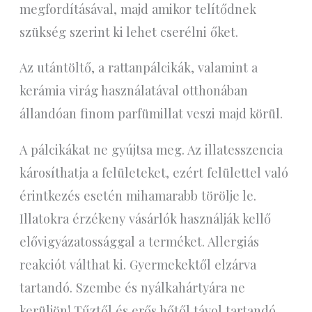
megfordításával, majd amikor telítődnek
szükség szerint ki lehet cserélni őket.
Az utántöltő, a rattanpálcikák, valamint a
kerámia virág használatával otthonában
állandóan finom parfümillat veszi majd körül.
A pálcikákat ne gyújtsa meg. Az illatesszencia
károsíthatja a felületeket, ezért felülettel való
érintkezés esetén mihamarabb törölje le.
Illatokra érzékeny vásárlók használják kellő
elővigyázatossággal a terméket. Allergiás
reakciót válthat ki. Gyermekektől elzárva
tartandó. Szembe és nyálkahártyára ne
kerüljön! Tűztől és erős hőtől távol tartandó.