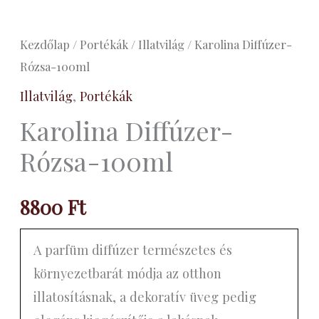
Kezdőlap
/
Portékák
/
Illatvilág
/ Karolina Diffúzer-
Rózsa-100ml
Illatvilág
,
Portékák
Karolina Diffúzer-
Rózsa-100ml
8800
Ft
A parfüm diffúzer természetes és
környezetbarát módja az otthon
illatosításnak, a dekoratív üveg pedig