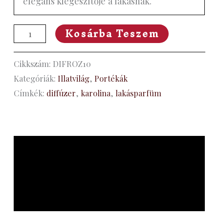
elegáns kiegészítője a lakásnak.
Kosárba Teszem
Cikkszám:
DIFROZ10
Kategóriák:
Illatvilág
,
Portékák
Címkék:
diffúzer
,
karolina
,
lakásparfüm
Leírás
További információk
Vélemények (0)