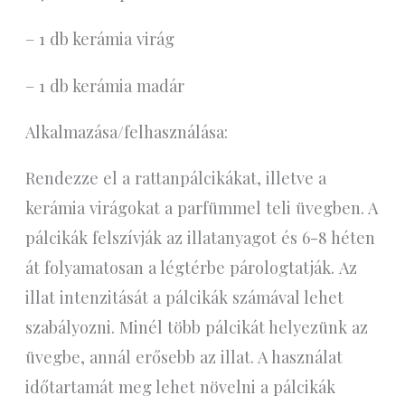
– 1 db kerámia virág
– 1 db kerámia madár
Alkalmazása/felhasználása:
Rendezze el a rattanpálcikákat, illetve a
kerámia virágokat a parfümmel teli üvegben. A
pálcikák felszívják az illatanyagot és 6-8 héten
át folyamatosan a légtérbe párologtatják. Az
illat intenzitását a pálcikák számával lehet
szabályozni. Minél több pálcikát helyezünk az
üvegbe, annál erősebb az illat. A használat
időtartamát meg lehet növelni a pálcikák